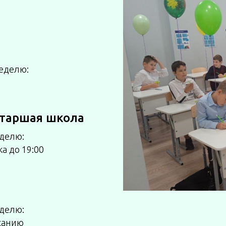
неделю:
старшая школа
еделю:
ка до 19:00
еделю:
исанию